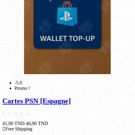
-5.9
Promo !
Cartes PSN [Espagne]
41,90 TND
46,90 TND
Free Shipping