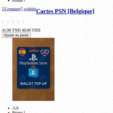
Promo !
Comparer
wishlist
Cartes PSN [Belgique]
41,90 TND
46,90 TND
Ajouter au panier
-5.9
Promo !