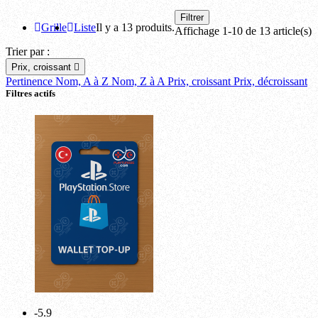
Filtrer
Grille
Liste
Il y a 13 produits.
Affichage 1-10 de 13 article(s)
Trier par :
Prix, croissant

Pertinence
Nom, A à Z
Nom, Z à A
Prix, croissant
Prix, décroissant
Filtres actifs
-5.9