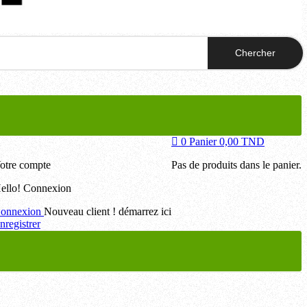
Chercher
0
Panier
0,00 TND
otre compte
Pas de produits dans le panier.
ello!
Connexion
onnexion
Nouveau client ! démarrez ici
nregistrer