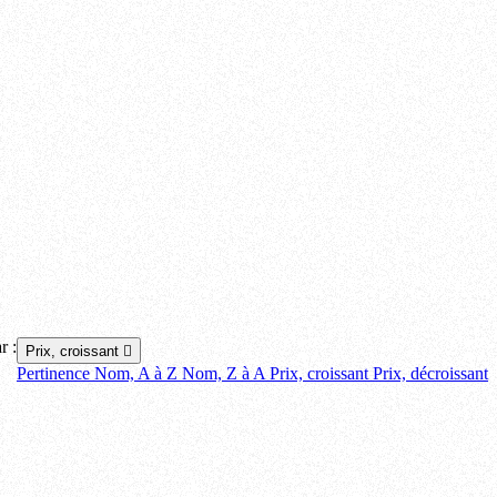
r :
Prix, croissant

Pertinence
Nom, A à Z
Nom, Z à A
Prix, croissant
Prix, décroissant