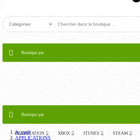
Boutique par
Boutique par
Accueil
PLAYSTATION
XBOX
ITUNES
STEAM
APPLICATIONS