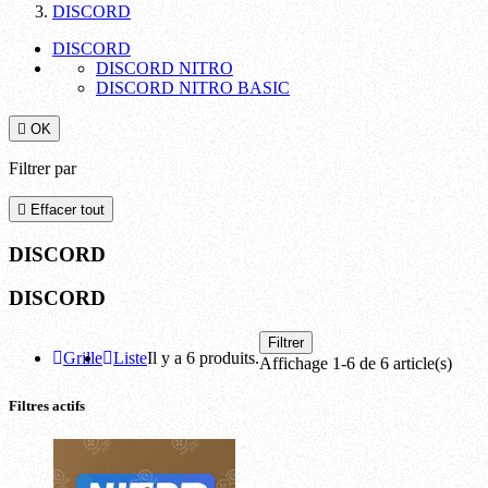
DISCORD
DISCORD
DISCORD NITRO
DISCORD NITRO BASIC

OK
Filtrer par

Effacer tout
DISCORD
DISCORD
Filtrer
Grille
Liste
Il y a 6 produits.
Affichage 1-6 de 6 article(s)
Filtres actifs