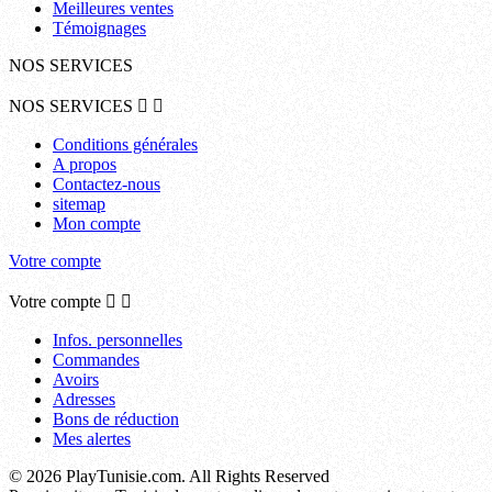
Meilleures ventes
Témoignages
NOS SERVICES
NOS SERVICES


Conditions générales
A propos
Contactez-nous
sitemap
Mon compte
Votre compte
Votre compte


Infos. personnelles
Commandes
Avoirs
Adresses
Bons de réduction
Mes alertes
© 2026 PlayTunisie.com. All Rights Reserved