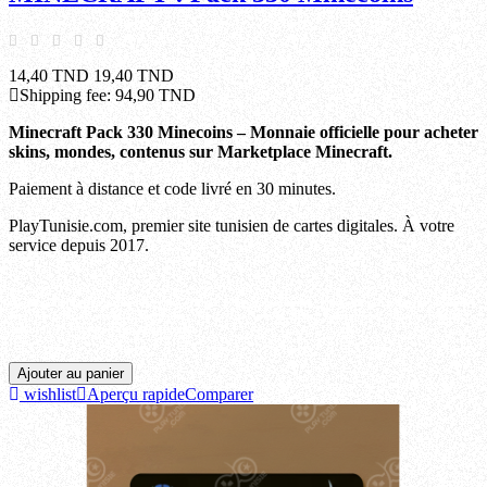
14,40 TND
19,40 TND
Shipping fee:
94,90 TND
Minecraft
Pack 330
Minecoins – Monnaie officielle pour acheter
skins, mondes, contenus sur Marketplace Minecraft.
Paiement à distance et code livré en 30 minutes.
PlayTunisie.com, premier site tunisien de cartes digitales. À votre
service depuis 2017.
Ariana, Beja, Ben arous, Bizerte, Gabes, Gafsa, Jendouba, Kairouan, Kasserine, Kebili,
Kef, Mahdia, Manouba, Medenine, Monastir, Nabeul, Sfax, Sidi bouzid, Siliana, Sousse,
Tataouine, Tozeur, Tunis, Zaghouan.
Ajouter au panier
wishlist
Aperçu rapide
Comparer