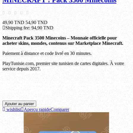
49,90 TND
54,90 TND
Shipping fee:
94,90 TND
Minecraft
Pack 3500
Minecoins – Monnaie officielle pour
acheter skins, mondes, contenus sur Marketplace Minecraft.
Paiement à distance et code livré en 30 minutes.
PlayTunisie.com, premier site tunisien de cartes digitales. À votre
service depuis 2017.
Ariana, Beja, Ben arous, Bizerte, Gabes, Gafsa, Jendouba, Kairouan, Kasserine, Kebili,
Kef, Mahdia, Manouba, Medenine, Monastir, Nabeul, Sfax, Sidi bouzid, Siliana, Sousse,
Tataouine, Tozeur, Tunis, Zaghouan.
Ajouter au panier
wishlist
Aperçu rapide
Comparer