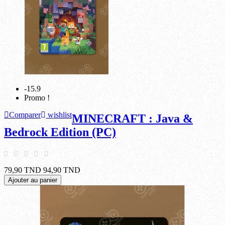
-15.9
Promo !
Comparer
wishlist
MINECRAFT : Java &
Bedrock Edition (PC)
79,90 TND
94,90 TND
Ajouter au panier