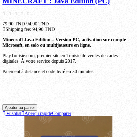
MINECRAFT : Java Edition (PC)
79,90 TND
94,90 TND
Shipping fee:
94,90 TND
Minecraft Java Edition – Version PC, activation sur compte
Microsoft, en solo ou multijoueurs en ligne.
PlayTunisie.com, premier site en Tunisie de ventes de cartes
digitales. À votre service depuis 2017.
Paiement à distance et code livré en 30 minutes.
Ariana, Beja, Ben arous, Bizerte, Gabes, Gafsa, Jendouba, Kairouan, Kasserine, Kebili,
Kef, Mahdia, Manouba, Medenine, Monastir, Nabeul, Sfax, Sidi bouzid, Siliana, Sousse,
Tataouine, Tozeur, Tunis, Zaghouan.
Ajouter au panier
wishlist
Aperçu rapide
Comparer