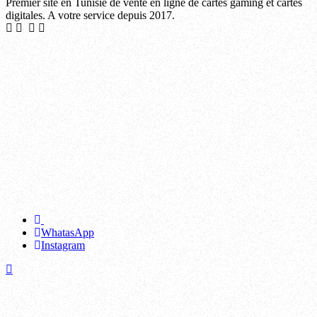
Premier site en Tunisie de vente en ligne de cartes gaming et cartes
digitales. A votre service depuis 2017.
La Soukra, Sidi Hassine, El Mourouj, Raoued, La Marsa, Mnihla, Ettadhamen, Kasserine, Douar Hicher, Ben Gardane, Djerba - Houmt Souk, Le Kram, Hammamet, Zarzis, Le Bardo, Médenine, Nabeul, Tataouine, Mohamedia, Djerba - Midoun, Béja, M'saken, Radès, Oued Ellil, Moknine, Le Kef, Menzel Bourguiba, Kalâa Kebira, Sakiet Ezzit, Mahdia, Jemmal, Ksar Hellal, Sidi Bouzid, Kélibia, Fouchana, Sakiet Eddaïer, La Goulette, Jendouba, El Aïn, Hammam Sousse, Hammam Lif, Dar Chaâbane, El Hamma, Gremda, Ennour, Bou Mhel el-Bassatine, Menzel Temime, Korba, Métlaoui, Soliman, Téboulba, Tozeur, Ezzahra, Ouabed Khazanet, Kalâa Seghira, Mateur, El Ksar, Thyna, La Manouba, Hammam Chott, Sisseb-Driaat, Siliana, El Amra, Balta-Bou Aouane, Douz, Zarzis Nord, Mornag, Fériana, Joumine, Ksour Essef, Djedeida, Ras Jebel, Naassen, Ghannouch, Tebourba, Akouda, Ghezala, Mégrine, Den Den, Chihia, Redeyef, Sbeïtla, Grombalia, Djerba - Ajim, Raqqada, Chrayaa-Machrek Chams, El Fahs, Fondouk Jedid-Seltene, Essaïda, Ouled Chamekh, Menzel Jemil, Chebba, Faiedh Bennour, Takelsa, Ouchtata-Jmila, Ezzouhour, Ouerdanine, Teboulbou, Souk Jedid, Nefta, Medjez el-Bab, Bou Salem, Béni Khiar, Moularès, El Jem, Tinja, Sidi Zid-Awled Moulahem, Nadhour-Sidi Ali Ben Abed, Zaghouan, Zaouiet Sousse, Kébili, Utique, Mornaguia, Tabarka, Ghardimaou, Hadjeb, Lessouda, Hassi El Ferid, Habib Thameur Bouatouch, El Ayoun, Menzel Abderrahmane, Sahline Moôtmar, Grimet-Hicher, Hazeg Ellouza, Souk Lahad, Menzel Bouzelfa, El Hachachna, El Alia, Thala, Kalâat el-Andalous, Bekalta, Aachech-Aouadna-Boujarbou-Majel Draj, Tajerouine, Ezzouhour, Carthage, Ennasr, Zéramdine, Jouaouda, Tlelsa, Bembla-Mnara, Mahrès, Baten Ghzal, Kerkennah, Béni Khalled, Faouar, Tazougrane-Boukrim-Zaouiet El Mgaies, Zannouch, Abida, Aïn Sobh-Nadhour, Rakhmat, Chenini Nahal, Smâr, Belkhir, Meknassy, Bouzguem, Sidi Morched, Sidi Jedidi, Bennane-Bodheur, El Guettar, Hkaima, El Bassatine, Makthar, Kalaa-Maaden-Farksan, Aïn Khmaissia, Testour, Kettana, Bou Arada, Ksibet el-Médiouni, Souk Sebt, Dahmani, Sayada, Aïn El Beïdha, Menzel Hayet, Messaadine, Khmouda, Zaafrana-Dir Kef, Mdhilla, Saouaf, Chrifet-Boucharray, Bouchemma, Khmairia, Le Sers, Zelba, El Amaiem, Bou Argoub, Skhira, Téboursouk, Zriba, Bechli-Blidet-Jerssin, Menzel Ennour, Mareth, Ksibet Thrayet, Agareb, Chaouachi, Regueb, Sidi Thabet, Khniss, Thibar, Enfida, Lela, Rejiche, Métouia, Hajeb El Ayoun, Chraitia-Ksour, Gaâfour, Sidi Bou Ali, Dkhilet Toujane, Menzel El Habib, Sidi Aïch, Sidi Ismaïl, Oudhref, Bouficha, Metline, Raf Raf, Jérissa, Aïn Draham, Mansoura, Ghomrassen, Sened, El Haouaria, Tazarka, Sidi Ali Ben Aoun, Jhina, Hammam Ghezèze, Oueslatia, Bechri-Fatnassa, Beni Hassen, Khalidia, Menzel Kamel, Haffouz, Sidi Ameur-Mesjed-Aïssa, Rahal, Bir Mcherga, Bohra, Kalaat Senan, Amiret Hajjaj, El Maâmoura, Sbikha, Bir Lahmar, El Golâa, Degache, Zaouiet Djedidi, El Krib, Bou Hajla, El Maâgoula, Foussana, Hbabsa, El Hencha, Nadhour, Tataouine Sud, Nouvelle Matmata, Sidi Alouane, Kerker, Hergla, El Bradâa, Mezzouna, Slouguia, Nefza, Chott Meriem, Touza, Jemna, Jebiniana, Menzel Bouzaiane, Somâa, Thélepte, Zaouiet Kontoch, Boughrara, Melloulèche, Borj El Amri, Sbiba, Bir El Hafey, Majel Bel Abbès, El Batan, El Hamma du Jérid, Sakiet Sidi Youssef, Remada, Amiret Touazra, Bouhjar, Sidi Bou Saïd, El Ksour, Jilma, Lamta, Chorbane, Sejnane, Zarat, El Marja, Essouassi, Ghar El Melh, Djebel Oust, Amiret El Fhoul, Menzel Horr, Amdoun, Aousja, El Ghnada, Azmour, Nasrallah, Bargou, Bir Ali Ben Khalifa, El Masdour-Menzel Harb, Hazoua, Rouhia, Dar Allouch, Sidi Bennour, Cherahil, Jedelienne, Bou Merdes, Dehiba, Rjim Maatoug, El Mida, Goubellat, Sidi Boubaker, Menzel Mehiri, Fernana, Kondar, Menzel Fersi, Korbous, Haïdra, Cebbala Ouled Asker, Nebeur, El Alâa, Sidi Bou Rouis, Graïba, Hebira, Sidi Makhlouf, Beni Khedache, Chebika, El Aroussa, Sidi El Hani, Kesra, Kalâat Khasba, Ouled Haffouz, Oued Meliz, Tamerza, Menzel Chaker, Touiref, Matmata, Menzel Salem, Aïn Djeloula, Echrarda, Beni M'Tir,
WhatasApp
Instagram