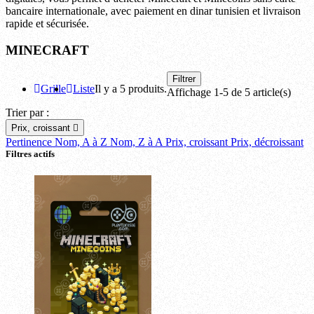
bancaire internationale, avec paiement en dinar tunisien et livraison
rapide et sécurisée.
MINECRAFT
Filtrer
Grille
Liste
Il y a 5 produits.
Affichage 1-5 de 5 article(s)
Trier par :
Prix, croissant

Pertinence
Nom, A à Z
Nom, Z à A
Prix, croissant
Prix, décroissant
Filtres actifs