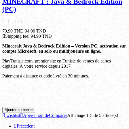
MINECRAFT : Java & Bedrock Edition
(PC)
79,90 TND
94,90 TND
Shipping fee:
94,90 TND
Minecraft Java & Bedrock Edition – Version PC, activation sur
compte Microsoft, en solo ou multijoueurs en ligne.
PlayTunisie.com, premier site en Tunisie de ventes de cartes
digitales. À votre service depuis 2017.
Paiement à distance et code livré en 30 minutes.
Ariana, Beja, Ben arous, Bizerte, Gabes, Gafsa, Jendouba, Kairouan, Kasserine, Kebili,
Kef, Mahdia, Manouba, Medenine, Monastir, Nabeul, Sfax, Sidi bouzid, Siliana, Sousse,
Tataouine, Tozeur, Tunis, Zaghouan.
Ajouter au panier
wishlist
Aperçu rapide
Comparer
Affichage 1-5 de 5 article(s)

Précédent