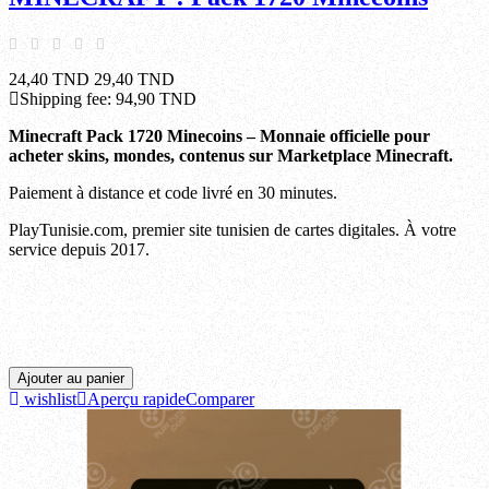
24,40 TND
29,40 TND
Shipping fee:
94,90 TND
Minecraft
Pack 1720
Minecoins – Monnaie officielle pour
acheter skins, mondes, contenus sur Marketplace Minecraft.
Paiement à distance et code livré en 30 minutes.
PlayTunisie.com, premier site tunisien de cartes digitales. À votre
service depuis 2017.
Ariana, Beja, Ben arous, Bizerte, Gabes, Gafsa, Jendouba, Kairouan, Kasserine, Kebili,
Kef, Mahdia, Manouba, Medenine, Monastir, Nabeul, Sfax, Sidi bouzid, Siliana, Sousse,
Tataouine, Tozeur, Tunis, Zaghouan.
Ajouter au panier
wishlist
Aperçu rapide
Comparer