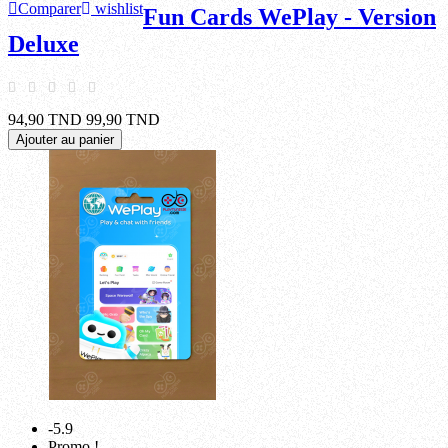
Comparer
wishlist
Fun Cards WePlay - Version
Deluxe
94,90 TND
99,90 TND
Ajouter au panier
-5.9
Promo !