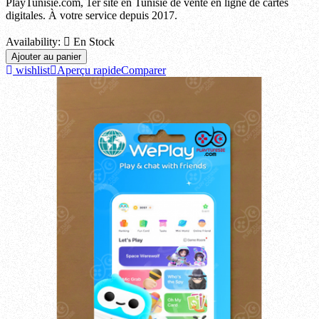
PlayTunisie.com, 1er site en Tunisie de vente en ligne de cartes
digitales. À votre service depuis 2017.
Availability:

En Stock
Ajouter au panier
wishlist
Aperçu rapide
Comparer