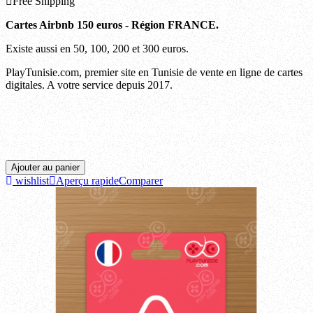
Free Shipping
Cartes Airbnb 150 euros - Région FRANCE.
Existe aussi en 50, 100, 200 et 300 euros.
PlayTunisie.com, premier site en Tunisie de vente en ligne de cartes
digitales. A votre service depuis 2017.
Ariana, Beja, Ben arous, Bizerte, Gabes, Gafsa, Jendouba, Kairouan, Kasserine, Kebili,
Kef, Mahdia, Manouba, Medenine, Monastir, Nabeul, Sfax, Sidi bouzid, Siliana, Sousse,
Tataouine, Tozeur, Tunis, Zaghouan.
Ajouter au panier
wishlist
Aperçu rapide
Comparer