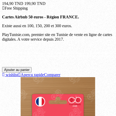
194,90 TND
199,90 TND
Free Shipping
Cartes Airbnb 50 euros - Région FRANCE.
Existe aussi en 100, 150, 200 et 300 euros.
PlayTunisie.com, premier site en Tunisie de vente en ligne de cartes
digitales. A votre service depuis 2017.
Ariana, Beja, Ben arous, Bizerte, Gabes, Gafsa, Jendouba, Kairouan, Kasserine, Kebili,
Kef, Mahdia, Manouba, Medenine, Monastir, Nabeul, Sfax, Sidi bouzid, Siliana, Sousse,
Tataouine, Tozeur, Tunis, Zaghouan.
Ajouter au panier
wishlist
Aperçu rapide
Comparer