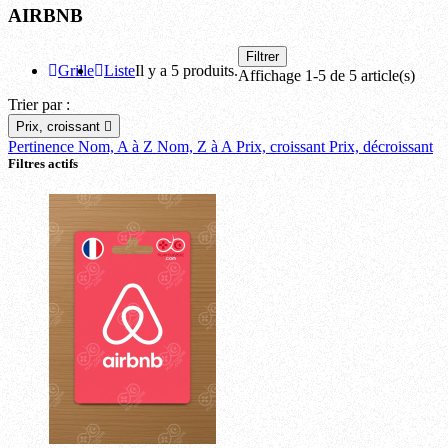
AIRBNB
Filtrer
Grille
Liste
Il y a 5 produits.
Affichage 1-5 de 5 article(s)
Trier par :
Prix, croissant

Pertinence
Nom, A à Z
Nom, Z à A
Prix, croissant
Prix, décroissant
Filtres actifs