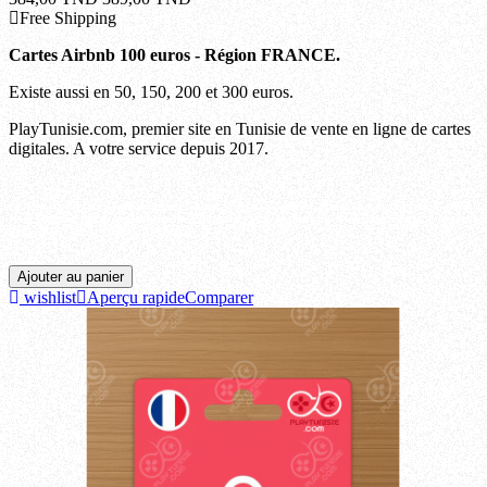
Free Shipping
Cartes Airbnb 100 euros - Région FRANCE.
Existe aussi en 50, 150, 200 et 300 euros.
PlayTunisie.com, premier site en Tunisie de vente en ligne de cartes
digitales. A votre service depuis 2017.
Ariana, Beja, Ben arous, Bizerte, Gabes, Gafsa, Jendouba, Kairouan, Kasserine, Kebili,
Kef, Mahdia, Manouba, Medenine, Monastir, Nabeul, Sfax, Sidi bouzid, Siliana, Sousse,
Tataouine, Tozeur, Tunis, Zaghouan.
Ajouter au panier
wishlist
Aperçu rapide
Comparer