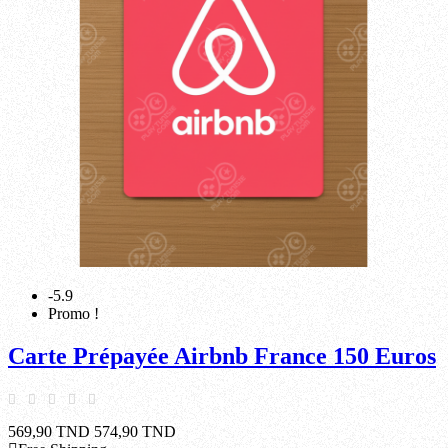
-5.9
Promo !
Carte Prépayée Airbnb France 150 Euros
569,90 TND
574,90 TND