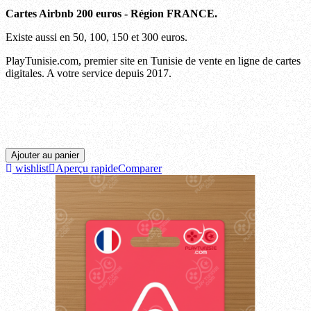
Cartes Airbnb 200 euros - Région FRANCE.
Existe aussi en 50, 100, 150 et 300 euros.
PlayTunisie.com, premier site en Tunisie de vente en ligne de cartes
digitales. A votre service depuis 2017.
Ariana, Beja, Ben arous, Bizerte, Gabes, Gafsa, Jendouba, Kairouan, Kasserine, Kebili,
Kef, Mahdia, Manouba, Medenine, Monastir, Nabeul, Sfax, Sidi bouzid, Siliana, Sousse,
Tataouine, Tozeur, Tunis, Zaghouan.
Ajouter au panier
wishlist
Aperçu rapide
Comparer