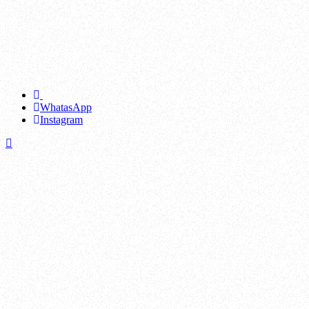
La Soukra, Sidi Hassine, El Mourouj, Raoued, La Marsa, Mnihla, Ettadhamen, Kasserine, Douar Hicher, Ben Gardane, Djerba - Houmt Souk, Le Kram, Hammamet, Zarzis, Le Bardo, Médenine, Nabeul, Tataouine, Mohamedia, Djerba - Midoun, Béja, M'saken, Radès, Oued Ellil, Moknine, Le Kef, Menzel Bourguiba, Kalâa Kebira, Sakiet Ezzit, Mahdia, Jemmal, Ksar Hellal, Sidi Bouzid, Kélibia, Fouchana, Sakiet Eddaïer, La Goulette, Jendouba, El Aïn, Hammam Sousse, Hammam Lif, Dar Chaâbane, El Hamma, Gremda, Ennour, Bou Mhel el-Bassatine, Menzel Temime, Korba, Métlaoui, Soliman, Téboulba, Tozeur, Ezzahra, Ouabed Khazanet, Kalâa Seghira, Mateur, El Ksar, Thyna, La Manouba, Hammam Chott, Sisseb-Driaat, Siliana, El Amra, Balta-Bou Aouane, Douz, Zarzis Nord, Mornag, Fériana, Joumine, Ksour Essef, Djedeida, Ras Jebel, Naassen, Ghannouch, Tebourba, Akouda, Ghezala, Mégrine, Den Den, Chihia, Redeyef, Sbeïtla, Grombalia, Djerba - Ajim, Raqqada, Chrayaa-Machrek Chams, El Fahs, Fondouk Jedid-Seltene, Essaïda, Ouled Chamekh, Menzel Jemil, Chebba, Faiedh Bennour, Takelsa, Ouchtata-Jmila, Ezzouhour, Ouerdanine, Teboulbou, Souk Jedid, Nefta, Medjez el-Bab, Bou Salem, Béni Khiar, Moularès, El Jem, Tinja, Sidi Zid-Awled Moulahem, Nadhour-Sidi Ali Ben Abed, Zaghouan, Zaouiet Sousse, Kébili, Utique, Mornaguia, Tabarka, Ghardimaou, Hadjeb, Lessouda, Hassi El Ferid, Habib Thameur Bouatouch, El Ayoun, Menzel Abderrahmane, Sahline Moôtmar, Grimet-Hicher, Hazeg Ellouza, Souk Lahad, Menzel Bouzelfa, El Hachachna, El Alia, Thala, Kalâat el-Andalous, Bekalta, Aachech-Aouadna-Boujarbou-Majel Draj, Tajerouine, Ezzouhour, Carthage, Ennasr, Zéramdine, Jouaouda, Tlelsa, Bembla-Mnara, Mahrès, Baten Ghzal, Kerkennah, Béni Khalled, Faouar, Tazougrane-Boukrim-Zaouiet El Mgaies, Zannouch, Abida, Aïn Sobh-Nadhour, Rakhmat, Chenini Nahal, Smâr, Belkhir, Meknassy, Bouzguem, Sidi Morched, Sidi Jedidi, Bennane-Bodheur, El Guettar, Hkaima, El Bassatine, Makthar, Kalaa-Maaden-Farksan, Aïn Khmaissia, Testour, Kettana, Bou Arada, Ksibet el-Médiouni, Souk Sebt, Dahmani, Sayada, Aïn El Beïdha, Menzel Hayet, Messaadine, Khmouda, Zaafrana-Dir Kef, Mdhilla, Saouaf, Chrifet-Boucharray, Bouchemma, Khmairia, Le Sers, Zelba, El Amaiem, Bou Argoub, Skhira, Téboursouk, Zriba, Bechli-Blidet-Jerssin, Menzel Ennour, Mareth, Ksibet Thrayet, Agareb, Chaouachi, Regueb, Sidi Thabet, Khniss, Thibar, Enfida, Lela, Rejiche, Métouia, Hajeb El Ayoun, Chraitia-Ksour, Gaâfour, Sidi Bou Ali, Dkhilet Toujane, Menzel El Habib, Sidi Aïch, Sidi Ismaïl, Oudhref, Bouficha, Metline, Raf Raf, Jérissa, Aïn Draham, Mansoura, Ghomrassen, Sened, El Haouaria, Tazarka, Sidi Ali Ben Aoun, Jhina, Hammam Ghezèze, Oueslatia, Bechri-Fatnassa, Beni Hassen, Khalidia, Menzel Kamel, Haffouz, Sidi Ameur-Mesjed-Aïssa, Rahal, Bir Mcherga, Bohra, Kalaat Senan, Amiret Hajjaj, El Maâmoura, Sbikha, Bir Lahmar, El Golâa, Degache, Zaouiet Djedidi, El Krib, Bou Hajla, El Maâgoula, Foussana, Hbabsa, El Hencha, Nadhour, Tataouine Sud, Nouvelle Matmata, Sidi Alouane, Kerker, Hergla, El Bradâa, Mezzouna, Slouguia, Nefza, Chott Meriem, Touza, Jemna, Jebiniana, Menzel Bouzaiane, Somâa, Thélepte, Zaouiet Kontoch, Boughrara, Melloulèche, Borj El Amri, Sbiba, Bir El Hafey, Majel Bel Abbès, El Batan, El Hamma du Jérid, Sakiet Sidi Youssef, Remada, Amiret Touazra, Bouhjar, Sidi Bou Saïd, El Ksour, Jilma, Lamta, Chorbane, Sejnane, Zarat, El Marja, Essouassi, Ghar El Melh, Djebel Oust, Amiret El Fhoul, Menzel Horr, Amdoun, Aousja, El Ghnada, Azmour, Nasrallah, Bargou, Bir Ali Ben Khalifa, El Masdour-Menzel Harb, Hazoua, Rouhia, Dar Allouch, Sidi Bennour, Cherahil, Jedelienne, Bou Merdes, Dehiba, Rjim Maatoug, El Mida, Goubellat, Sidi Boubaker, Menzel Mehiri, Fernana, Kondar, Menzel Fersi, Korbous, Haïdra, Cebbala Ouled Asker, Nebeur, El Alâa, Sidi Bou Rouis, Graïba, Hebira, Sidi Makhlouf, Beni Khedache, Chebika, El Aroussa, Sidi El Hani, Kesra, Kalâat Khasba, Ouled Haffouz, Oued Meliz, Tamerza, Menzel Chaker, Touiref, Matmata, Menzel Salem, Aïn Djeloula, Echrarda, Beni M'Tir,
WhatasApp
Instagram