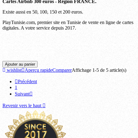
Cartes Airbnb 300 euros - Région FRANCE.
Existe aussi en 50, 100, 150 et 200 euros.
PlayTunisie.com, premier site en Tunisie de vente en ligne de cartes
digitales. A votre service depuis 2017.
Ariana, Beja, Ben arous, Bizerte, Gabes, Gafsa, Jendouba, Kairouan, Kasserine, Kebili,
Kef, Mahdia, Manouba, Medenine, Monastir, Nabeul, Sfax, Sidi bouzid, Siliana, Sousse,
Tataouine, Tozeur, Tunis, Zaghouan.
Ajouter au panier
wishlist
Aperçu rapide
Comparer
Affichage 1-5 de 5 article(s)

Précédent
1
Suivant

Revenir vers le haut
