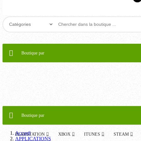
Boutique par
Boutique par
Accueil
PLAYSTATION
XBOX
ITUNES
STEAM
APPLICATIONS