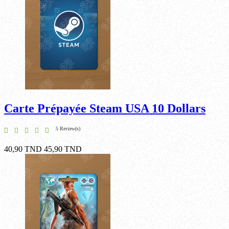
Carte Prépayée Steam USA 10 Dollars
5 Review(s)
40,90 TND
45,90 TND