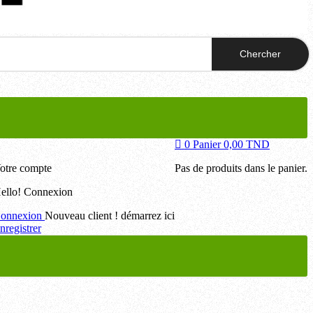
Chercher
0
Panier
0,00 TND
otre compte
Pas de produits dans le panier.
ello!
Connexion
onnexion
Nouveau client ! démarrez ici
nregistrer