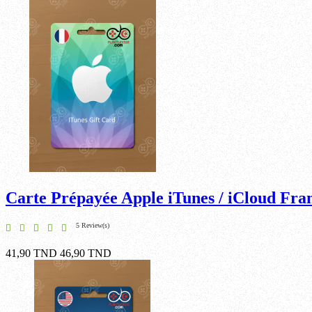
Carte Prépayée Apple iTunes / iCloud Fra
5 Review(s)
41,90 TND
46,90 TND