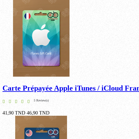
Carte Prépayée Apple iTunes / iCloud Fra
5 Review(s)
41,90 TND
46,90 TND