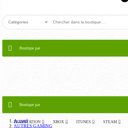
Boutique par
Boutique par
Accueil
PLAYSTATION
XBOX
ITUNES
STEAM
AUTRES GAMING