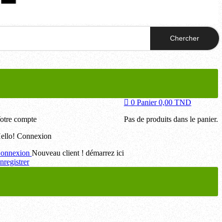
Chercher
0
Panier
0,00 TND
otre compte
Pas de produits dans le panier.
ello!
Connexion
onnexion
Nouveau client ! démarrez ici
nregistrer