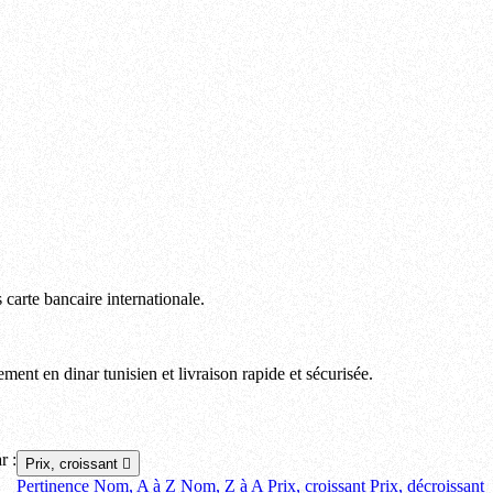
arte bancaire internationale.
ent en dinar tunisien et livraison rapide et sécurisée.
r :
Prix, croissant

Pertinence
Nom, A à Z
Nom, Z à A
Prix, croissant
Prix, décroissant