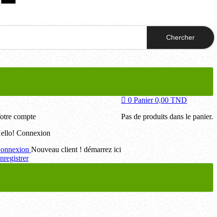
Chercher
0
Panier
0,00 TND
otre compte
Pas de produits dans le panier.
ello!
Connexion
onnexion
Nouveau client ! démarrez ici
nregistrer