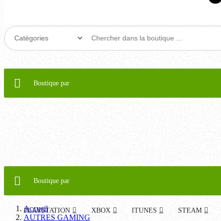
Boutique par
Boutique par
Accueil
PLAYSTATION
XBOX
ITUNES
STEAM
AUTRES GAMING