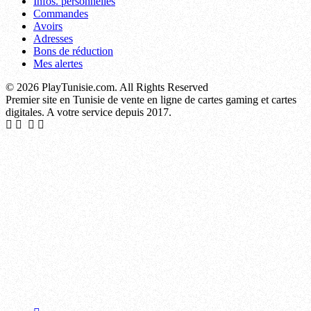
Infos. personnelles
Commandes
Avoirs
Adresses
Bons de réduction
Mes alertes
© 2026 PlayTunisie.com. All Rights Reserved
Premier site en Tunisie de vente en ligne de cartes gaming et cartes
digitales. A votre service depuis 2017.
La Soukra, Sidi Hassine, El Mourouj, Raoued, La Marsa, Mnihla, Ettadhamen, Kasserine, Douar Hicher, Ben Gardane, Djerba - Houmt Souk, Le Kram, Hammamet, Zarzis, Le Bardo, Médenine, Nabeul, Tataouine, Mohamedia, Djerba - Midoun, Béja, M'saken, Radès, Oued Ellil, Moknine, Le Kef, Menzel Bourguiba, Kalâa Kebira, Sakiet Ezzit, Mahdia, Jemmal, Ksar Hellal, Sidi Bouzid, Kélibia, Fouchana, Sakiet Eddaïer, La Goulette, Jendouba, El Aïn, Hammam Sousse, Hammam Lif, Dar Chaâbane, El Hamma, Gremda, Ennour, Bou Mhel el-Bassatine, Menzel Temime, Korba, Métlaoui, Soliman, Téboulba, Tozeur, Ezzahra, Ouabed Khazanet, Kalâa Seghira, Mateur, El Ksar, Thyna, La Manouba, Hammam Chott, Sisseb-Driaat, Siliana, El Amra, Balta-Bou Aouane, Douz, Zarzis Nord, Mornag, Fériana, Joumine, Ksour Essef, Djedeida, Ras Jebel, Naassen, Ghannouch, Tebourba, Akouda, Ghezala, Mégrine, Den Den, Chihia, Redeyef, Sbeïtla, Grombalia, Djerba - Ajim, Raqqada, Chrayaa-Machrek Chams, El Fahs, Fondouk Jedid-Seltene, Essaïda, Ouled Chamekh, Menzel Jemil, Chebba, Faiedh Bennour, Takelsa, Ouchtata-Jmila, Ezzouhour, Ouerdanine, Teboulbou, Souk Jedid, Nefta, Medjez el-Bab, Bou Salem, Béni Khiar, Moularès, El Jem, Tinja, Sidi Zid-Awled Moulahem, Nadhour-Sidi Ali Ben Abed, Zaghouan, Zaouiet Sousse, Kébili, Utique, Mornaguia, Tabarka, Ghardimaou, Hadjeb, Lessouda, Hassi El Ferid, Habib Thameur Bouatouch, El Ayoun, Menzel Abderrahmane, Sahline Moôtmar, Grimet-Hicher, Hazeg Ellouza, Souk Lahad, Menzel Bouzelfa, El Hachachna, El Alia, Thala, Kalâat el-Andalous, Bekalta, Aachech-Aouadna-Boujarbou-Majel Draj, Tajerouine, Ezzouhour, Carthage, Ennasr, Zéramdine, Jouaouda, Tlelsa, Bembla-Mnara, Mahrès, Baten Ghzal, Kerkennah, Béni Khalled, Faouar, Tazougrane-Boukrim-Zaouiet El Mgaies, Zannouch, Abida, Aïn Sobh-Nadhour, Rakhmat, Chenini Nahal, Smâr, Belkhir, Meknassy, Bouzguem, Sidi Morched, Sidi Jedidi, Bennane-Bodheur, El Guettar, Hkaima, El Bassatine, Makthar, Kalaa-Maaden-Farksan, Aïn Khmaissia, Testour, Kettana, Bou Arada, Ksibet el-Médiouni, Souk Sebt, Dahmani, Sayada, Aïn El Beïdha, Menzel Hayet, Messaadine, Khmouda, Zaafrana-Dir Kef, Mdhilla, Saouaf, Chrifet-Boucharray, Bouchemma, Khmairia, Le Sers, Zelba, El Amaiem, Bou Argoub, Skhira, Téboursouk, Zriba, Bechli-Blidet-Jerssin, Menzel Ennour, Mareth, Ksibet Thrayet, Agareb, Chaouachi, Regueb, Sidi Thabet, Khniss, Thibar, Enfida, Lela, Rejiche, Métouia, Hajeb El Ayoun, Chraitia-Ksour, Gaâfour, Sidi Bou Ali, Dkhilet Toujane, Menzel El Habib, Sidi Aïch, Sidi Ismaïl, Oudhref, Bouficha, Metline, Raf Raf, Jérissa, Aïn Draham, Mansoura, Ghomrassen, Sened, El Haouaria, Tazarka, Sidi Ali Ben Aoun, Jhina, Hammam Ghezèze, Oueslatia, Bechri-Fatnassa, Beni Hassen, Khalidia, Menzel Kamel, Haffouz, Sidi Ameur-Mesjed-Aïssa, Rahal, Bir Mcherga, Bohra, Kalaat Senan, Amiret Hajjaj, El Maâmoura, Sbikha, Bir Lahmar, El Golâa, Degache, Zaouiet Djedidi, El Krib, Bou Hajla, El Maâgoula, Foussana, Hbabsa, El Hencha, Nadhour, Tataouine Sud, Nouvelle Matmata, Sidi Alouane, Kerker, Hergla, El Bradâa, Mezzouna, Slouguia, Nefza, Chott Meriem, Touza, Jemna, Jebiniana, Menzel Bouzaiane, Somâa, Thélepte, Zaouiet Kontoch, Boughrara, Melloulèche, Borj El Amri, Sbiba, Bir El Hafey, Majel Bel Abbès, El Batan, El Hamma du Jérid, Sakiet Sidi Youssef, Remada, Amiret Touazra, Bouhjar, Sidi Bou Saïd, El Ksour, Jilma, Lamta, Chorbane, Sejnane, Zarat, El Marja, Essouassi, Ghar El Melh, Djebel Oust, Amiret El Fhoul, Menzel Horr, Amdoun, Aousja, El Ghnada, Azmour, Nasrallah, Bargou, Bir Ali Ben Khalifa, El Masdour-Menzel Harb, Hazoua, Rouhia, Dar Allouch, Sidi Bennour, Cherahil, Jedelienne, Bou Merdes, Dehiba, Rjim Maatoug, El Mida, Goubellat, Sidi Boubaker, Menzel Mehiri, Fernana, Kondar, Menzel Fersi, Korbous, Haïdra, Cebbala Ouled Asker, Nebeur, El Alâa, Sidi Bou Rouis, Graïba, Hebira, Sidi Makhlouf, Beni Khedache, Chebika, El Aroussa, Sidi El Hani, Kesra, Kalâat Khasba, Ouled Haffouz, Oued Meliz, Tamerza, Menzel Chaker, Touiref, Matmata, Menzel Salem, Aïn Djeloula, Echrarda, Beni M'Tir,