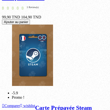
5 Review(s)
99,90 TND
104,90 TND
Ajouter au panier
-5.9
Promo !
Comparer
wishlist
Carte Prépayée Steam