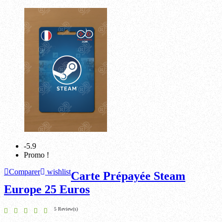
-5.9
Promo !
Comparer
wishlist
Carte Prépayée Steam
Europe 25 Euros
5 Review(s)