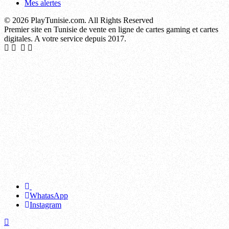
Mes alertes
© 2026 PlayTunisie.com. All Rights Reserved
Premier site en Tunisie de vente en ligne de cartes gaming et cartes
digitales. A votre service depuis 2017.
La Soukra, Sidi Hassine, El Mourouj, Raoued, La Marsa, Mnihla, Ettadhamen, Kasserine, Douar Hicher, Ben Gardane, Djerba - Houmt Souk, Le Kram, Hammamet, Zarzis, Le Bardo, Médenine, Nabeul, Tataouine, Mohamedia, Djerba - Midoun, Béja, M'saken, Radès, Oued Ellil, Moknine, Le Kef, Menzel Bourguiba, Kalâa Kebira, Sakiet Ezzit, Mahdia, Jemmal, Ksar Hellal, Sidi Bouzid, Kélibia, Fouchana, Sakiet Eddaïer, La Goulette, Jendouba, El Aïn, Hammam Sousse, Hammam Lif, Dar Chaâbane, El Hamma, Gremda, Ennour, Bou Mhel el-Bassatine, Menzel Temime, Korba, Métlaoui, Soliman, Téboulba, Tozeur, Ezzahra, Ouabed Khazanet, Kalâa Seghira, Mateur, El Ksar, Thyna, La Manouba, Hammam Chott, Sisseb-Driaat, Siliana, El Amra, Balta-Bou Aouane, Douz, Zarzis Nord, Mornag, Fériana, Joumine, Ksour Essef, Djedeida, Ras Jebel, Naassen, Ghannouch, Tebourba, Akouda, Ghezala, Mégrine, Den Den, Chihia, Redeyef, Sbeïtla, Grombalia, Djerba - Ajim, Raqqada, Chrayaa-Machrek Chams, El Fahs, Fondouk Jedid-Seltene, Essaïda, Ouled Chamekh, Menzel Jemil, Chebba, Faiedh Bennour, Takelsa, Ouchtata-Jmila, Ezzouhour, Ouerdanine, Teboulbou, Souk Jedid, Nefta, Medjez el-Bab, Bou Salem, Béni Khiar, Moularès, El Jem, Tinja, Sidi Zid-Awled Moulahem, Nadhour-Sidi Ali Ben Abed, Zaghouan, Zaouiet Sousse, Kébili, Utique, Mornaguia, Tabarka, Ghardimaou, Hadjeb, Lessouda, Hassi El Ferid, Habib Thameur Bouatouch, El Ayoun, Menzel Abderrahmane, Sahline Moôtmar, Grimet-Hicher, Hazeg Ellouza, Souk Lahad, Menzel Bouzelfa, El Hachachna, El Alia, Thala, Kalâat el-Andalous, Bekalta, Aachech-Aouadna-Boujarbou-Majel Draj, Tajerouine, Ezzouhour, Carthage, Ennasr, Zéramdine, Jouaouda, Tlelsa, Bembla-Mnara, Mahrès, Baten Ghzal, Kerkennah, Béni Khalled, Faouar, Tazougrane-Boukrim-Zaouiet El Mgaies, Zannouch, Abida, Aïn Sobh-Nadhour, Rakhmat, Chenini Nahal, Smâr, Belkhir, Meknassy, Bouzguem, Sidi Morched, Sidi Jedidi, Bennane-Bodheur, El Guettar, Hkaima, El Bassatine, Makthar, Kalaa-Maaden-Farksan, Aïn Khmaissia, Testour, Kettana, Bou Arada, Ksibet el-Médiouni, Souk Sebt, Dahmani, Sayada, Aïn El Beïdha, Menzel Hayet, Messaadine, Khmouda, Zaafrana-Dir Kef, Mdhilla, Saouaf, Chrifet-Boucharray, Bouchemma, Khmairia, Le Sers, Zelba, El Amaiem, Bou Argoub, Skhira, Téboursouk, Zriba, Bechli-Blidet-Jerssin, Menzel Ennour, Mareth, Ksibet Thrayet, Agareb, Chaouachi, Regueb, Sidi Thabet, Khniss, Thibar, Enfida, Lela, Rejiche, Métouia, Hajeb El Ayoun, Chraitia-Ksour, Gaâfour, Sidi Bou Ali, Dkhilet Toujane, Menzel El Habib, Sidi Aïch, Sidi Ismaïl, Oudhref, Bouficha, Metline, Raf Raf, Jérissa, Aïn Draham, Mansoura, Ghomrassen, Sened, El Haouaria, Tazarka, Sidi Ali Ben Aoun, Jhina, Hammam Ghezèze, Oueslatia, Bechri-Fatnassa, Beni Hassen, Khalidia, Menzel Kamel, Haffouz, Sidi Ameur-Mesjed-Aïssa, Rahal, Bir Mcherga, Bohra, Kalaat Senan, Amiret Hajjaj, El Maâmoura, Sbikha, Bir Lahmar, El Golâa, Degache, Zaouiet Djedidi, El Krib, Bou Hajla, El Maâgoula, Foussana, Hbabsa, El Hencha, Nadhour, Tataouine Sud, Nouvelle Matmata, Sidi Alouane, Kerker, Hergla, El Bradâa, Mezzouna, Slouguia, Nefza, Chott Meriem, Touza, Jemna, Jebiniana, Menzel Bouzaiane, Somâa, Thélepte, Zaouiet Kontoch, Boughrara, Melloulèche, Borj El Amri, Sbiba, Bir El Hafey, Majel Bel Abbès, El Batan, El Hamma du Jérid, Sakiet Sidi Youssef, Remada, Amiret Touazra, Bouhjar, Sidi Bou Saïd, El Ksour, Jilma, Lamta, Chorbane, Sejnane, Zarat, El Marja, Essouassi, Ghar El Melh, Djebel Oust, Amiret El Fhoul, Menzel Horr, Amdoun, Aousja, El Ghnada, Azmour, Nasrallah, Bargou, Bir Ali Ben Khalifa, El Masdour-Menzel Harb, Hazoua, Rouhia, Dar Allouch, Sidi Bennour, Cherahil, Jedelienne, Bou Merdes, Dehiba, Rjim Maatoug, El Mida, Goubellat, Sidi Boubaker, Menzel Mehiri, Fernana, Kondar, Menzel Fersi, Korbous, Haïdra, Cebbala Ouled Asker, Nebeur, El Alâa, Sidi Bou Rouis, Graïba, Hebira, Sidi Makhlouf, Beni Khedache, Chebika, El Aroussa, Sidi El Hani, Kesra, Kalâat Khasba, Ouled Haffouz, Oued Meliz, Tamerza, Menzel Chaker, Touiref, Matmata, Menzel Salem, Aïn Djeloula, Echrarda, Beni M'Tir,
WhatasApp
Instagram