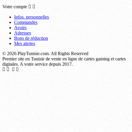
Votre compte


Infos. personnelles
Commandes
Avoirs
Adresses
Bons de réduction
Mes alertes
© 2026 PlayTunisie.com. All Rights Reserved
Premier site en Tunisie de vente en ligne de cartes gaming et cartes
digitales. A votre service depuis 2017.
La Soukra, Sidi Hassine, El Mourouj, Raoued, La Marsa, Mnihla, Ettadhamen, Kasserine, Douar Hicher, Ben Gardane, Djerba - Houmt Souk, Le Kram, Hammamet, Zarzis, Le Bardo, Médenine, Nabeul, Tataouine, Mohamedia, Djerba - Midoun, Béja, M'saken, Radès, Oued Ellil, Moknine, Le Kef, Menzel Bourguiba, Kalâa Kebira, Sakiet Ezzit, Mahdia, Jemmal, Ksar Hellal, Sidi Bouzid, Kélibia, Fouchana, Sakiet Eddaïer, La Goulette, Jendouba, El Aïn, Hammam Sousse, Hammam Lif, Dar Chaâbane, El Hamma, Gremda, Ennour, Bou Mhel el-Bassatine, Menzel Temime, Korba, Métlaoui, Soliman, Téboulba, Tozeur, Ezzahra, Ouabed Khazanet, Kalâa Seghira, Mateur, El Ksar, Thyna, La Manouba, Hammam Chott, Sisseb-Driaat, Siliana, El Amra, Balta-Bou Aouane, Douz, Zarzis Nord, Mornag, Fériana, Joumine, Ksour Essef, Djedeida, Ras Jebel, Naassen, Ghannouch, Tebourba, Akouda, Ghezala, Mégrine, Den Den, Chihia, Redeyef, Sbeïtla, Grombalia, Djerba - Ajim, Raqqada, Chrayaa-Machrek Chams, El Fahs, Fondouk Jedid-Seltene, Essaïda, Ouled Chamekh, Menzel Jemil, Chebba, Faiedh Bennour, Takelsa, Ouchtata-Jmila, Ezzouhour, Ouerdanine, Teboulbou, Souk Jedid, Nefta, Medjez el-Bab, Bou Salem, Béni Khiar, Moularès, El Jem, Tinja, Sidi Zid-Awled Moulahem, Nadhour-Sidi Ali Ben Abed, Zaghouan, Zaouiet Sousse, Kébili, Utique, Mornaguia, Tabarka, Ghardimaou, Hadjeb, Lessouda, Hassi El Ferid, Habib Thameur Bouatouch, El Ayoun, Menzel Abderrahmane, Sahline Moôtmar, Grimet-Hicher, Hazeg Ellouza, Souk Lahad, Menzel Bouzelfa, El Hachachna, El Alia, Thala, Kalâat el-Andalous, Bekalta, Aachech-Aouadna-Boujarbou-Majel Draj, Tajerouine, Ezzouhour, Carthage, Ennasr, Zéramdine, Jouaouda, Tlelsa, Bembla-Mnara, Mahrès, Baten Ghzal, Kerkennah, Béni Khalled, Faouar, Tazougrane-Boukrim-Zaouiet El Mgaies, Zannouch, Abida, Aïn Sobh-Nadhour, Rakhmat, Chenini Nahal, Smâr, Belkhir, Meknassy, Bouzguem, Sidi Morched, Sidi Jedidi, Bennane-Bodheur, El Guettar, Hkaima, El Bassatine, Makthar, Kalaa-Maaden-Farksan, Aïn Khmaissia, Testour, Kettana, Bou Arada, Ksibet el-Médiouni, Souk Sebt, Dahmani, Sayada, Aïn El Beïdha, Menzel Hayet, Messaadine, Khmouda, Zaafrana-Dir Kef, Mdhilla, Saouaf, Chrifet-Boucharray, Bouchemma, Khmairia, Le Sers, Zelba, El Amaiem, Bou Argoub, Skhira, Téboursouk, Zriba, Bechli-Blidet-Jerssin, Menzel Ennour, Mareth, Ksibet Thrayet, Agareb, Chaouachi, Regueb, Sidi Thabet, Khniss, Thibar, Enfida, Lela, Rejiche, Métouia, Hajeb El Ayoun, Chraitia-Ksour, Gaâfour, Sidi Bou Ali, Dkhilet Toujane, Menzel El Habib, Sidi Aïch, Sidi Ismaïl, Oudhref, Bouficha, Metline, Raf Raf, Jérissa, Aïn Draham, Mansoura, Ghomrassen, Sened, El Haouaria, Tazarka, Sidi Ali Ben Aoun, Jhina, Hammam Ghezèze, Oueslatia, Bechri-Fatnassa, Beni Hassen, Khalidia, Menzel Kamel, Haffouz, Sidi Ameur-Mesjed-Aïssa, Rahal, Bir Mcherga, Bohra, Kalaat Senan, Amiret Hajjaj, El Maâmoura, Sbikha, Bir Lahmar, El Golâa, Degache, Zaouiet Djedidi, El Krib, Bou Hajla, El Maâgoula, Foussana, Hbabsa, El Hencha, Nadhour, Tataouine Sud, Nouvelle Matmata, Sidi Alouane, Kerker, Hergla, El Bradâa, Mezzouna, Slouguia, Nefza, Chott Meriem, Touza, Jemna, Jebiniana, Menzel Bouzaiane, Somâa, Thélepte, Zaouiet Kontoch, Boughrara, Melloulèche, Borj El Amri, Sbiba, Bir El Hafey, Majel Bel Abbès, El Batan, El Hamma du Jérid, Sakiet Sidi Youssef, Remada, Amiret Touazra, Bouhjar, Sidi Bou Saïd, El Ksour, Jilma, Lamta, Chorbane, Sejnane, Zarat, El Marja, Essouassi, Ghar El Melh, Djebel Oust, Amiret El Fhoul, Menzel Horr, Amdoun, Aousja, El Ghnada, Azmour, Nasrallah, Bargou, Bir Ali Ben Khalifa, El Masdour-Menzel Harb, Hazoua, Rouhia, Dar Allouch, Sidi Bennour, Cherahil, Jedelienne, Bou Merdes, Dehiba, Rjim Maatoug, El Mida, Goubellat, Sidi Boubaker, Menzel Mehiri, Fernana, Kondar, Menzel Fersi, Korbous, Haïdra, Cebbala Ouled Asker, Nebeur, El Alâa, Sidi Bou Rouis, Graïba, Hebira, Sidi Makhlouf, Beni Khedache, Chebika, El Aroussa, Sidi El Hani, Kesra, Kalâat Khasba, Ouled Haffouz, Oued Meliz, Tamerza, Menzel Chaker, Touiref, Matmata, Menzel Salem, Aïn Djeloula, Echrarda, Beni M'Tir,