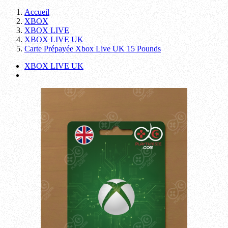
Accueil
XBOX
XBOX LIVE
XBOX LIVE UK
Carte Prépayée Xbox Live UK 15 Pounds
XBOX LIVE UK